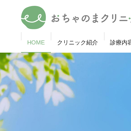
メ
イ
おちゃのまクリニック
ン
コ
ン
テ
ン
ツ
HOME
クリニック紹介
診療内