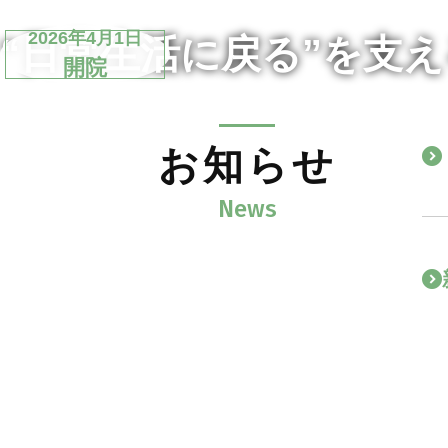
2026年4月1日
“日常生活に戻る”を支
開院
お知らせ