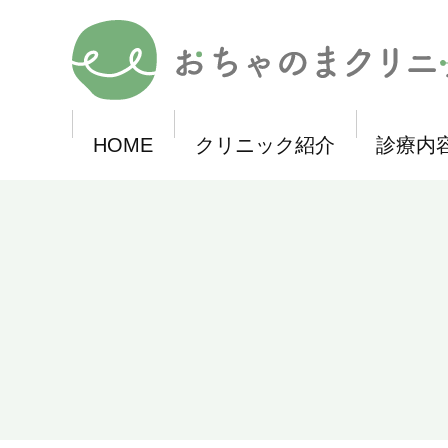
メ
イ
おちゃのまクリニック
ン
コ
ン
テ
ン
ツ
HOME
クリニック紹介
診療内