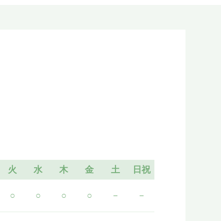
火
水
木
金
土
日祝
○
○
○
○
－
－