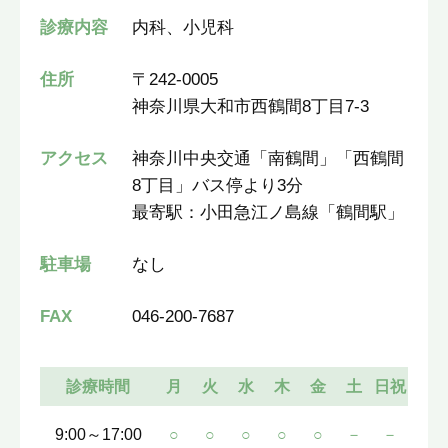
診療内容
内科、小児科
住所
〒242-0005
神奈川県大和市西鶴間8丁目7-3
アクセス
神奈川中央交通「南鶴間」「西鶴間
8丁目」バス停より3分
最寄駅：小田急江ノ島線「鶴間駅」
駐車場
なし
FAX
046-200-7687
診療時間
月
火
水
木
金
土
日祝
9:00～17:00
○
○
○
○
○
－
－