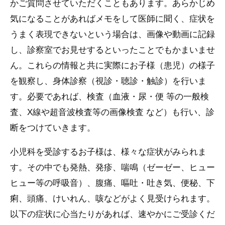
かご質問させていただくこともあります。あらかじめ
気になることがあればメモをして医師に聞く、症状を
うまく表現できないという場合は、画像や動画に記録
し、診察室でお見せするといったことでもかまいませ
ん。これらの情報と共に実際にお子様（患児）の様子
を観察し、身体診察（視診・聴診・触診）を行いま
す。必要であれば、検査（血液・尿・便 等の一般検
査、X線や超音波検査等の画像検査 など）も行い、診
断をつけていきます。
小児科を受診するお子様は、様々な症状がみられま
す。その中でも発熱、発疹、喘鳴（ゼーゼー、ヒュー
ヒュー等の呼吸音）、腹痛、嘔吐・吐き気、便秘、下
痢、頭痛、けいれん、咳などがよく見受けられます。
以下の症状に心当たりがあれば、速やかにご受診くだ