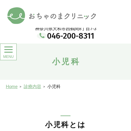
メ
イ
おちゃのまクリニック
ン
コ
ン
神奈川県大和市西鶴間8丁目7-3
テ
046-200-8311
ン
ツ
小児科
Home
診療内容
小児科
小児科とは